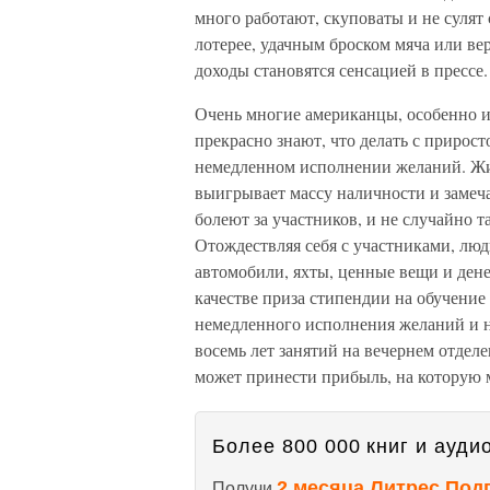
много работают, скуповаты и не сулят
лотерее, удачным броском мяча или ве
доходы становятся сенсацией в прессе.
Очень многие американцы, особенно из
прекрасно знают, что делать с прирост
немедленном исполнении желаний. Жи
выигрывает массу наличности и замеч
болеют за участников, и не случайно 
Отождествляя себя с участниками, люд
автомобили, яхты, ценные вещи и ден
качестве приза стипендии на обучение
немедленного исполнения желаний и не
восемь лет занятий на вечернем отделе
может принести прибыль, на которую 
Более 800 000 книг и аудио
2 месяца Литрес Под
Получи