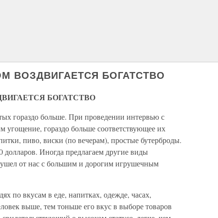
ОМ ВОЗДВИГАЕТСЯ БОГАТСТВО
ДВИГАЕТСЯ БОГАТСТВО
атых гораздо больше. При проведении интервью с
м угощение, гораздо больше соответствующее их
итки, пиво, виски (по вечерам), простые бутерброды.
50 долларов. Иногда предлагаем другие виды
 ушел от нас с большим и дорогим игрушечным
ях по вкусам в еде, напитках, одежде, часах,
еловек выше, тем тоньше его вкус в выборе товаров
, свидетельствующий о высоком статусе, легче, чем