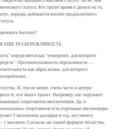
ического статуса. Кто тратит время и деньги на то,
тус, нередко добивается вполне предсказуемого
татуса.
ризовать богатых?
И ЕЩЕ РАЗ БЕРЕЖЛИВОСТЬ
сть” определяется как “поведение, для которого
средств”. Противоположность бережливости —
очительность как образ жизни, для которого
рпотребление.
тства. И, тем не менее, очень часто в центре
тся те, кто много тратит. Например, нас окружают
зываемых спортсменов-миллионеров. Да, в
сиональных спортсменов есть отдельные миллионеры.
лучает 5 миллионов долларов в год, нет ничего
 — 1 миллион. Согласно же нашей формуле богатства,
 возрасте 30 лет, должен стоить не менее 15