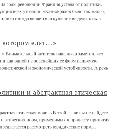
 За годы революции Франция устала от политики.
рупция всех утомили. «Казнокрадов было так много, —
сторика иногда является искушение выделить их в
 котором едят…»
» Внимательный читатель наверняка заметил, что
фии как одной из опаснейших ее форм напрямую
о политической и экономической устойчивости. А речь
литики и абстрактная этическая
ктная этическая модель В этой главе вы не найдете
 и этических норм, применимых к процессу принятия
предлагается рассмотреть юридические нормы,