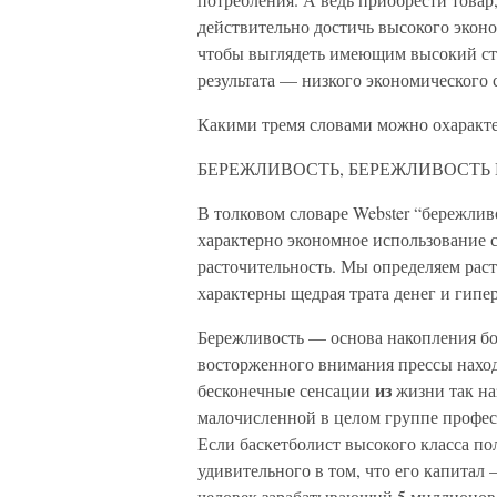
действительно достичь высокого эконом
чтобы выглядеть имеющим высокий ста
результата — низкого экономического с
Какими тремя словами можно охаракте
БЕРЕЖЛИВОСТЬ, БЕРЕЖЛИВОСТЬ 
В толковом словаре Webster “бережливо
характерно экономное использование 
расточительность. Мы определяем раст
характерны щедрая трата денег и гипе
Бережливость — основа накопления бога
восторженного внимания прессы находя
из
бесконечные сенсации
жизни так на
малочисленной в целом группе профес
Если баскетболист высокого класса по
удивительного в том, что его капитал
человек зарабатывающий 5 миллионов в