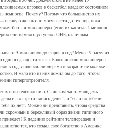
плачиваемых игроков в баскетбол владеют состоянием
ень немногие. Почему? Потому что большинство их
— и такую жизнь они могут вести до тех пор, пока
может быть, и миллионеры (если их капитал 1 миллион
итерию они намного уступают ОНБ, отличным
тывают 5 миллионов долларов в год? Менее 5 тысяч из
но одно из двадцати тысяч. Большинство миллионеров
нов в год, стали миллионерами в возрасте не моложе
остью. И мало кто из них дожил бы до того, чтобы
 жизни гиперпотребителя.
зетах и по телевидению. Слишком часто молодежь
деньги, тот тратит много денег”, и “если по тебе не
 у тебя их нет”. Можно ли представить, чтобы средства
ли скромный и бережливый образ жизни типичного
о приведет? К падению рейтинга телепередачи и
шинство тех, кто создал свое богатство в Америке,