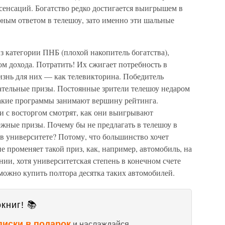
 сенсаций. Богатство редко достигается выигрышем в
рным ответом в телешоу, зато именно эти шальные
 категории ПНБ (плохой накопитель богатства),
ом дохода. Потратить! Их сжигает потребность в
знь для них — как телевикторина. Победитель
ательные призы. Постоянные зрители телешоу недаром
такие программы занимают вершину рейтинга.
и с восторгом смотрят, как они выигрывают
ежные призы. Почему бы не предлагать в телешоу в
 в университете? Потому, что большинство хочет
 променяет такой приз, как, например, автомобиль, на
нии, хотя университетская степень в конечном счете
можно купить полтора десятка таких автомобилей.
книг! 📚
писки в подарок
и наслаждайся