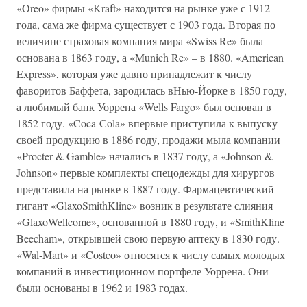
«Oreo» фирмы «Kraft» находится на рынке уже с 1912
года, сама же фирма существует с 1903 года. Вторая по
величине страховая компания мира «Swiss Re» была
основана в 1863 году, а «Munich Re» – в 1880. «American
Express», которая уже давно принадлежит к числу
фаворитов Баффета, зародилась вНью-Йорке в 1850 году,
а любимый банк Уоррена «Wells Fargo» был основан в
1852 году. «Coca-Cola» впервые приступила к выпуску
своей продукцию в 1886 году, продажи мыла компании
«Procter & Gamble» начались в 1837 году, а «Johnson &
Johnson» первые комплекты спецодежды для хирургов
представила на рынке в 1887 году. Фармацевтический
гигант «GlaxoSmithKline» возник в результате слияния
«GlaxoWellcome», основанной в 1880 году, и «SmithKline
Beecham», открывшей свою первую аптеку в 1830 году.
«Wal-Mart» и «Costco» относятся к числу самых молодых
компаний в инвестиционном портфеле Уоррена. Они
были основаны в 1962 и 1983 годах.