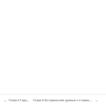
←
→
Глава 4 Гарантированные облигации Уоррена Баффета
Глава 6 Исторические данные о стоимости, приходящейся на одну акцию, как средство поиска компаний, монопольно владеющих умами потребителей