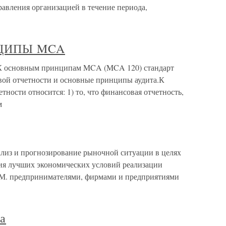
правления организацией в течение периода,
НЦИПЫ MCA
новным принципам MCA (MCA 120) стандарт
ой отчетности и основные принципы аудита.К
ости относится: 1) то, что финансовая отчетность,
м
лиз и прогнозирование рыночной ситуации в целях
ия лучших экономических условий реализации
 М. предпринимателями, фирмами и предприятиями
ва