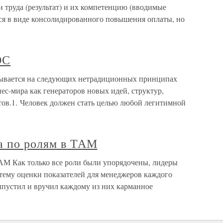
и труда (результат) и их компетенцию (вводимые
ся в виде консолидированного повышения оплаты, но
ОС
вается на следующих нетрадиционных принципах
ес-мира как генераторов новых идей, структур,
атов.1. Человек должен стать целью любой легитимной
а по ролям в ТАМ
АМ Как только все роли были упорядочены, лидеры
стему оценки показателей для менеджеров каждого
ыпустил и вручил каждому из них карманное