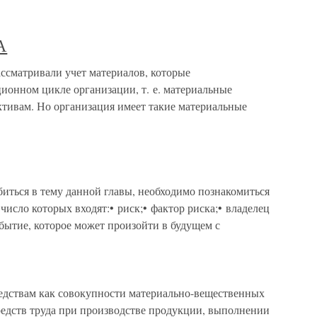
А
тривали учет материалов, которые
ионном цикле организации, т. е. материальные
ктивам. Но организация имеет такие материальные
иться в тему данной главы, необходимо познакомиться
число которых входят:• риск;• фактор риска;• владелец
бытие, которое может произойти в будущем с
едствам как совокупности материально-вещественных
редств труда при производстве продукции, выполнении