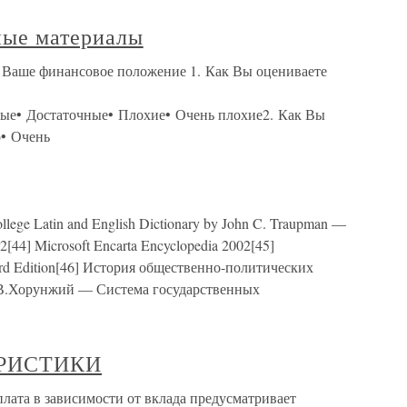
ные материалы
Ваше финансовое положение 1. Как Вы оцениваете
ые• Достаточные• Плохие• Очень плохие2. Как Вы
о• Очень
ege Latin and English Dictionary by John C. Traupman —
[44] Microsoft Encarta Encyclopedia 2002[45]
dard Edition[46] История общественно-политических
А.В.Хорунжий — Система государственных
РИСТИКИ
в зависимости от вклада предусматривает