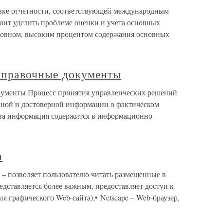
овке отчетности, соответствующей международным
тоит уделить проблеме оценки и учета основных
основном, высоким процентом содержания основных
справочные документы
кументы Процесс принятия управленческих решений
ивной и достоверной информации о фактическом
Эта информация содержится в информационно-
я
р – позволяет пользователю читать размещенные в
едставляется более важным, предоставляет доступ к
 графического Web-сайта);• Netscape – Web-браузер,