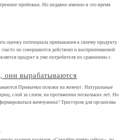
утренние пробежки. Но недавно именно в это время
ть оценку потенциала привыкания к своему продукту
ы (часто ли совершаются действия) и воспринимаемой
вляется продукт в уме потребителя по сравнению с
, они вырабатываются
ываются Привычки похожи на жемчуг. Натуральные
иц, слой за слоем, на протяжении нескольких лет. Но
 формироваться жемчужина? Триггером для организма
и
няли задания разделов «Сделайте прямо сейчас», то