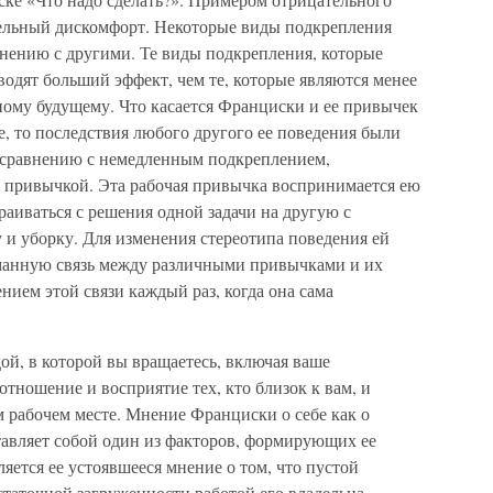
ельный дискомфорт. Некоторые виды подкрепления
нению с другими. Те виды подкрепления, которые
одят больший эффект, чем те, которые являются менее
ному будущему. Что касается Франциски и ее привычек
е, то последствия любого другого ее поведения были
 сравнению с немедленным подкреплением,
 привычкой. Эта рабочая привычка воспринимается ею
раиваться с решения одной задачи на другую с
и уборку. Для изменения стереотипа поведения ей
манную связь между различными привычками и их
нием этой связи каждый раз, когда она сама
й, в которой вы вращаетесь, включая ваше
отношение и восприятие тех, кто близок к вам, и
 рабочем месте. Мнение Франциски о себе как о
тавляет собой один из факторов, формирующих ее
яется ее устоявшееся мнение о том, что пустой
статочной загруженности работой его владельца.