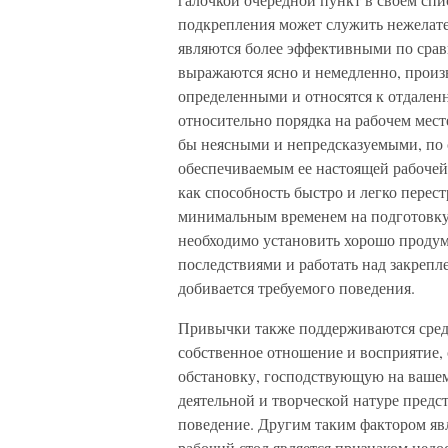
подкрепления может служить нежелат
являются более эффективными по срав
выражаются ясно и немедленно, произв
определенными и относятся к отдален
относительно порядка на рабочем мест
бы неясными и непредсказуемыми, по
обеспечиваемым ее настоящей рабочей
как способность быстро и легко перест
минимальным временем на подготовку 
необходимо установить хорошо проду
последствиями и работать над закрепле
добивается требуемого поведения.
Привычки также поддерживаются средо
собственное отношение и восприятие, 
обстановку, господствующую на вашем
деятельной и творческой натуре предс
поведение. Другим таким фактором явл
рабочий стол является признаком недо