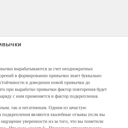
ивычки
ивычки вырабатываются за счет неоднократных
торений в формировании привычки знает буквально
астойчивости в доведении новой привычки до
что при выработке привычки фактор повторения будет
 наряду с ним применяется и фактор подкрепления.
ным, так и негативным. Одним из зачастую
 подкрепления являются хвалебные отзывы (если вы
о ощущение уверенности из-за того, что вы пометили
ске «Что надо сделать?». Примером отрицательного