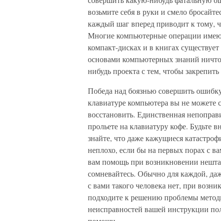
возьмите себя в руки и смело бросайт
каждый шаг вперед приводит к тому, ч
Многие компьютерные операции имеют
компакт-дисках и в книгах существуе
основами компьютерных знаний ничто н
нибудь проекта с тем, чтобы закрепить
Победа над боязнью совершить ошибку 
клавиатуре компьютера вы не можете с
восстановить. Единственная непоправи
прольете на клавиатуру кофе. Будьте 
знайте, что даже кажущиеся катастро
неплохо, если бы на первых порах с ва
вам помощь при возникновении нештат
сомневайтесь. Обычно для каждой, даж
с вами такого человека нет, при возн
подходите к решению проблемы методи
неисправностей вашей инструкции по
помощи.