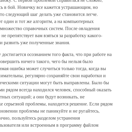
есь в бой. Новичку все кажется устрашающим, но
то следующий шаг делать уже становится легче.
 один и тот же алгоритм, а на компьютерных
т множество справочных систем. После овладения
е препятствует вам взяться за разработку какого-
 и развить уже полученные знания.
достигается осознанием того факта, что при работе на
овершить ничего такого, чего бы нельзя было
мая ошибка может случиться только тогда, когда вы
внимательны, регулярно сохраняйте свои наработки и
фическими ситуации могут быть выправлены. Было бы
ми рядом всегда находился человек, способный оказать
ных ситуаций; а они будут возникать, не
е серьезной проблемы, находится решение. Если рядом
икновении проблемы не паникуйте и не ругайтесь,
чно, пользуйтесь разделом устранения
льзователя или встроенным в программу файлом