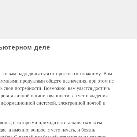
пьютерном деле
е
 то вам надо двигаться от простого к сложному. Вам
раммными продуктами общего назначения, при этом не
ь свои потребности. Возможно, вам удастся достичь
ровня личной организованности за счет овладения
информационной системой, электронной почтой и
лемы, с которыми приходится сталкиваться всем
е, а именно: вопрос, с чего начать, и боязнь
ибку. С первой проблемой справиться не сложно;