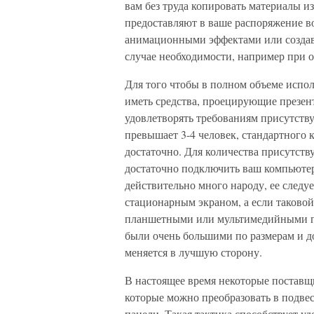
вам без труда копировать материалы и
предоставляют в ваше распоряжение в
анимационными эффектами или создава
случае необходимости, например при о
Для того чтобы в полном объеме испо
иметь средства, проецирующие презен
удовлетворять требованиям присутств
превышает 3-4 человек, стандартного 
достаточно. Для количества присутст
достаточно подключить ваш компьютер 
действительно много народу, ее следу
стационарным экраном, а если таковой
планшетными или мультимедийными пр
были очень большими по размерам и до
меняется в лучшую сторону.
В настоящее время некоторые поставщ
которые можно преобразовать в подве
панели. Такая тактика способствует у