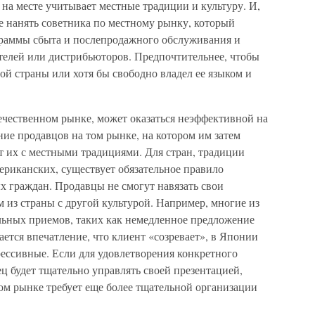
на месте учитывает местные традиции и культуру. И,
е нанять советника по местному рынку, который
граммы сбыта и послепродажного обслуживания и
елей или дистрибьюторов. Предпочтительнее, чтобы
й страны или хотя бы свободно владел ее языком и
ечественном рынке, может оказаться неэффективной на
ие продавцов на том рынке, на котором им затем
ит их с местными традициями. Для стран, традиции
ериканских, существует обязательное правило
х граждан. Продавцы не смогут навязать свои
 из страны с другой культурой. Например, многие из
ьных приемов, таких как немедленное предложение
вается впечатление, что клиент «созревает», в Японии
рессивные. Если для удовлетворения конкретного
ец будет тщательно управлять своей презентацией,
ом рынке требует еще более тщательной организации